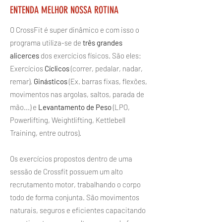
ENTENDA MELHOR NOSSA ROTINA
O CrossFit é super dinâmico e com isso o
programa utiliza-se de
três grandes
alicerces
dos exercícios físicos. São eles:
Exercícios
Cíclicos
(correr, pedalar, nadar,
remar),
Ginásticos
(Ex. barras fixas, flexões,
movimentos nas argolas, saltos, parada de
mão...) e
Levantamento de Peso
(LPO,
Powerlifting, Weightlifting, Kettlebell
Training, entre outros).
Os exercícios propostos dentro de uma
sessão de Crossfit possuem um alto
recrutamento motor, trabalhando o corpo
todo de forma conjunta. São movimentos
naturais, seguros e eficientes capacitando