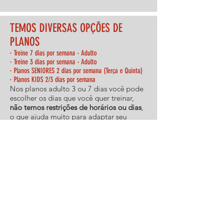
TEMOS DIVERSAS OPÇÕES DE
PLANOS
· Treine 7 dias por semana - Adulto
· Treine 3 dias por semana - Adulto
· Planos SENIORES 2 dias por semana (Terça e Quinta)
· Planos KIDS 2/3 dias por semana
Nos planos adulto 3 ou 7 dias você pode
escolher os dias que você quer treinar,
não temos restrições de horários ou dias
,
o que ajuda muito para adaptar seu
treino a sua rotina e nunca deixar de
treinar.
Entre em contato com a gente para
encontrar qual melhor opção para você e
assim comece a treinar com a gente.